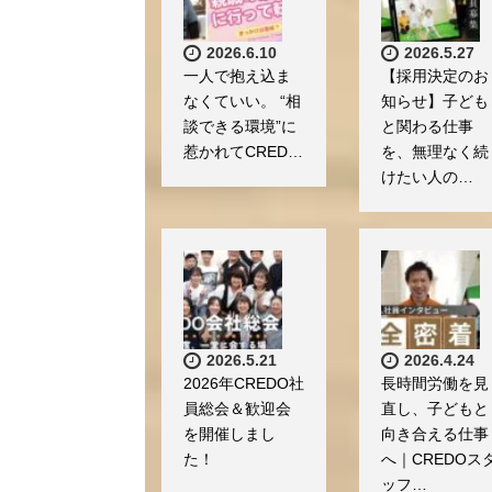
2026.6.10
2026.5.27
一人で抱え込ま
【採用決定のお
なくていい。 “相
知らせ】子ども
談できる環境”に
と関わる仕事
惹かれてCRED…
を、無理なく続
けたい人の…
2026.5.21
2026.4.24
2026年CREDO社
長時間労働を見
員総会＆歓迎会
直し、子どもと
を開催しまし
向き合える仕事
た！
へ｜CREDOス
ッフ…