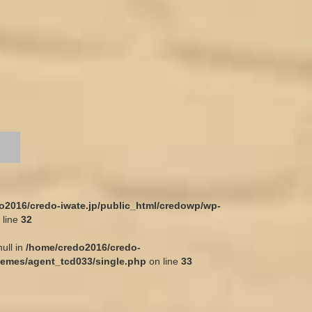
o2016/credo-iwate.jp/public_html/credowp/wp-
 line
32
null in
/home/credo2016/credo-
hemes/agent_tcd033/single.php
on line
33