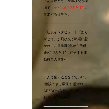
「ありがとう」が飛び交う職
場で、
子どもの”できた！”
に
伴走する仕事を。
【社員インタビュー】「あり
がとう」が飛び交う職場に惹
かれて。営業職9年から子供
達の”できた！”に伴走する運
動療育の世界へ
一人で抱え込まなくていい。
“相談できる環境”に惹かれて
CREDOへ入社した、新入社
員インタビュー