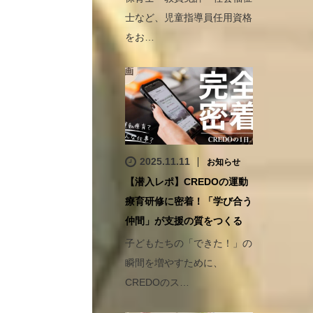
士など、児童指導員任用資格
をお…
2025.11.11
お知らせ
【潜入レポ】CREDOの運動
療育研修に密着！「学び合う
仲間」が支援の質をつくる
子どもたちの「できた！」の
瞬間を増やすために、
CREDOのス…