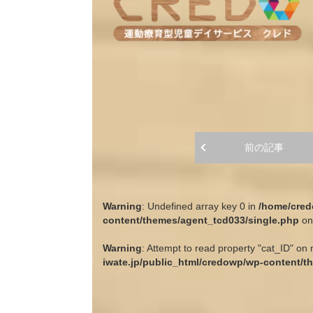
前の記事
Warning
: Undefined array key 0 in
/home/cred
content/themes/agent_tcd033/single.php
on
Warning
: Attempt to read property "cat_ID" on 
iwate.jp/public_html/credowp/wp-content/t