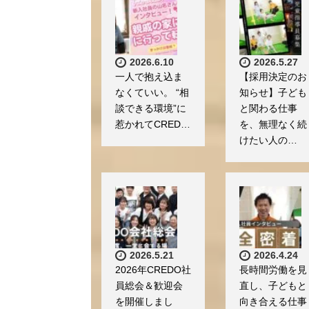
2026.6.10
2026.5.27
一人で抱え込ま
【採用決定のお
なくていい。 “相
知らせ】子ども
談できる環境”に
と関わる仕事
惹かれてCRED…
を、無理なく続
けたい人の…
2026.5.21
2026.4.24
2026年CREDO社
長時間労働を見
員総会＆歓迎会
直し、子どもと
を開催しまし
向き合える仕事