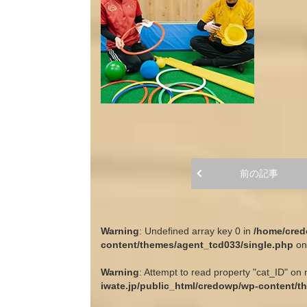
前の記事
Warning
: Undefined array key 0 in
/home/cred
content/themes/agent_tcd033/single.php
on
Warning
: Attempt to read property "cat_ID" on 
iwate.jp/public_html/credowp/wp-content/t