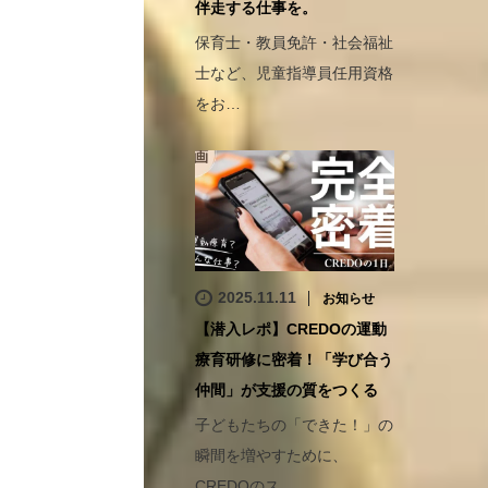
伴走する仕事を。
保育士・教員免許・社会福祉
士など、児童指導員任用資格
をお…
2025.11.11
お知らせ
【潜入レポ】CREDOの運動
療育研修に密着！「学び合う
仲間」が支援の質をつくる
子どもたちの「できた！」の
瞬間を増やすために、
CREDOのス…