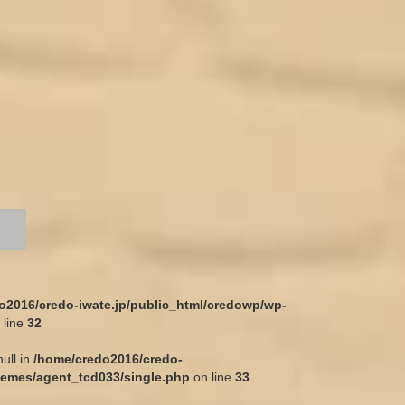
o2016/credo-iwate.jp/public_html/credowp/wp-
 line
32
null in
/home/credo2016/credo-
hemes/agent_tcd033/single.php
on line
33