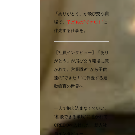
「ありがとう」が飛び交う職
場で、
子どもの”できた！”
に
伴走する仕事を。
【社員インタビュー】「あり
がとう」が飛び交う職場に惹
かれて。営業職9年から子供
達の”できた！”に伴走する運
動療育の世界へ
一人で抱え込まなくていい。
“相談できる環境”に惹かれて
CREDOへ入社した、新入社
員インタビュー