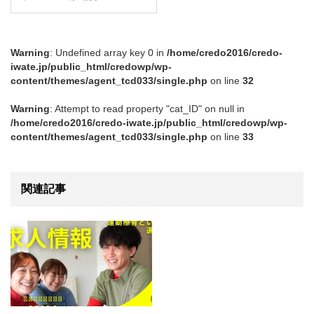
Warning
: Undefined array key 0 in
/home/credo2016/credo-
iwate.jp/public_html/credowp/wp-
content/themes/agent_tcd033/single.php
on line
32
Warning
: Attempt to read property "cat_ID" on null in
/home/credo2016/credo-iwate.jp/public_html/credowp/wp-
content/themes/agent_tcd033/single.php
on line
33
関連記事