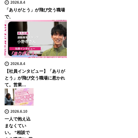
2026.8.4
「ありがとう」が飛び交う職場
で、
2026.8.4
【社員インタビュー】「ありが
とう」が飛び交う職場に惹かれ
て。営業…
2026.6.10
一人で抱え込
まなくてい
い。 “相談で