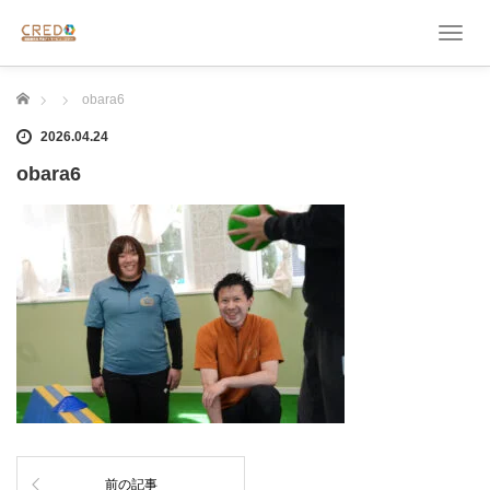
T
o
g
ホーム
obara6
g
l
2026.04.24
e
n
obara6
a
v
i
g
a
t
i
o
n
前の記事