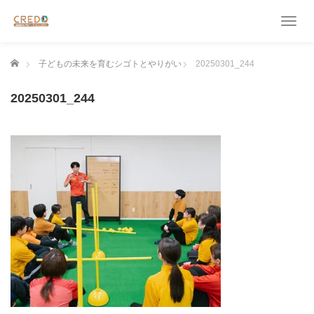
T
o
g
ホーム
子どもの未来を育むシゴトとやりがい
20250301_244
g
l
e
20250301_244
n
a
v
i
g
a
t
i
o
n