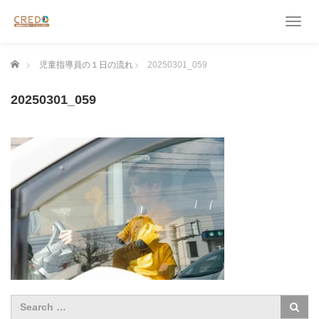
T
o
g
ホーム
児童指導員の１日の流れ
20250301_059
g
l
e
20250301_059
n
a
v
i
g
a
t
i
o
n