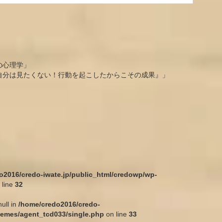
の心理学」
の自分は見たくない！行動を起こしたからこその成果』」
」
o2016/credo-iwate.jp/public_html/credowp/wp-
 line
32
null in
/home/credo2016/credo-
hemes/agent_tcd033/single.php
on line
33