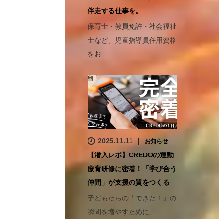
伴走する仕事を。
保育士・教員免許・社会福祉
士など、児童指導員任用資格
をお…
2025.11.11
お知らせ
【潜入レポ】CREDOの運動
療育研修に密着！「学び合う
仲間」が支援の質をつくる
子どもたちの「できた！」の
瞬間を増やすために、