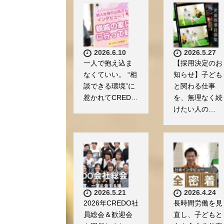
2026.6.10
2026.5.27
一人で抱え込ま
【採用決定のお
なくていい。 “相
知らせ】子ども
談できる環境”に
と関わる仕事
惹かれてCRED…
を、無理なく続
けたい人の…
2026.5.21
2026.4.24
2026年CREDO社
長時間労働を見
員総会＆歓迎会
直し、子どもと