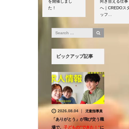
を開催しまし
向き合える仕事
た！
へ｜CREDOス
ッフ…
ピックアップ記事
2026.08.04
児童指導員
「ありがとう」が飛び交う職
場で、
子どもの”できた！”
に