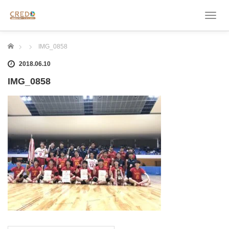
T
o
g
ホーム
IMG_0858
g
l
2018.06.10
e
n
IMG_0858
a
v
i
g
a
t
i
o
n