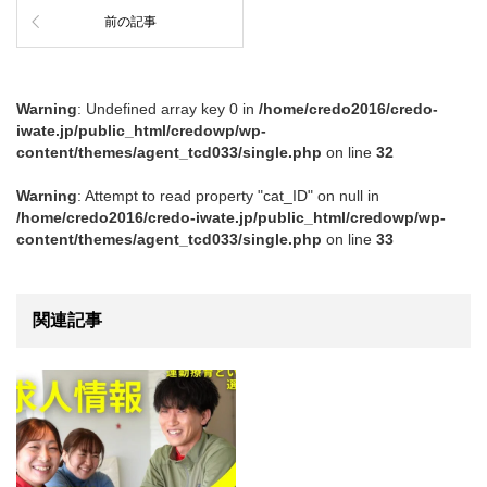
前の記事
Warning
: Undefined array key 0 in
/home/credo2016/credo-
iwate.jp/public_html/credowp/wp-
content/themes/agent_tcd033/single.php
on line
32
Warning
: Attempt to read property "cat_ID" on null in
/home/credo2016/credo-iwate.jp/public_html/credowp/wp-
content/themes/agent_tcd033/single.php
on line
33
関連記事