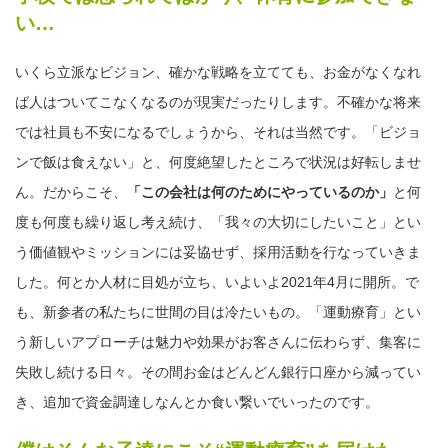
い…
いくら立派なビジョン、確かな戦略を立てても、お金がなくなれ
ば人はついてこなくなるのが現実だったりします。不確かな将来
では社員も不安になるでしょうから、それは当然です。「ビジョ
ンで飯は食えない」と、何度絶望したところで状況は好転しませ
ん。だからこそ、
「この会社は何のためにやっているのか」
と何
度も何度も繰り返し考え続け、「我々の大切にしたいこと」とい
う価値観やミッションには妥協せず、採用活動を行なっていきま
した。何とか人材に目処が立ち、いよいよ2021年4月に開所。で
も、新参者の私たちに世間の目は冷たいもの。「運動療育」とい
う新しいアプローチは魅力や効果がお客さんに伝わらず、集客に
失敗し続ける日々。その間お金はどんどん銀行口座から減ってい
き、追加で資金調達しなんとか食い繋いでいったのです。