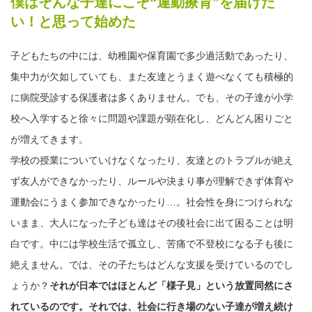
僕はそんな子達にこそ“運動療育”を届けた
い！と思って始めた
子どもたちの中には、幼稚園や保育園で多少過活動であったり、
集中力が欠如していても、また友達とうまく遊べなくても積極的
に病院受診する保護者は多くありません。でも、その子達が小学
校へ入学すると徐々に問題や課題が顕在化し、どんどん困りごと
が増えてきます。
学校の授業についていけなくなったり、友達とのトラブルが絶え
ず友人ができなかったり、ルールや決まり事が理解できず体育や
運動会にうまく参加できなかったり…。社会性を身につけられな
いまま、大人になった子ども達はその後社会に出て困ることは明
白です。中には学校生活で孤立し、苦痛で不登校になる子も後に
絶えません。では、その子たちはどんな支援を受けているのでし
ょうか？
それが日本ではほとんど「様子見」という放置同然にさ
れているのです。それでは、社会に行き場のない子達が増え続け