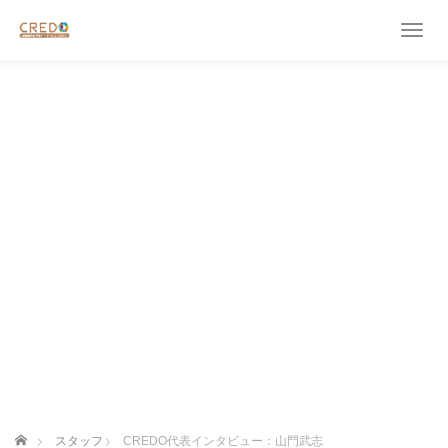
T
o
g
g
l
e
n
a
v
i
g
a
t
i
o
n
ホーム
スタッフ
CREDO代表インタビュー：山門武志