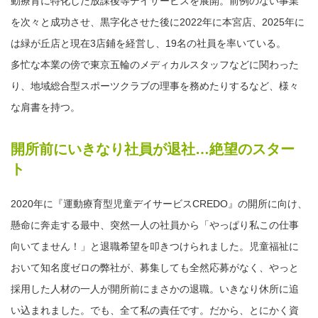
動療育に特化した放課後等デイサービスを展開。前例のない事業
を次々と成功させ、黒字化させた後に2022年に本宮店、2025年に
は緑が丘店と現在3店鋪を経営し、19名の社員を率いている。
多忙な本業の傍で東京五輪のメディカルスタッフなどに関わった
り、地域総合型スポーツクラブの理事を務めたりするなど、様々
な肩書を持つ。
開所前にいきなり社員が退社…絶望のスター
ト
2020年に『運動療育型児童デイサービスCREDO』の開所に向け、
懸命に奔走する最中、突然一人の社員から「やっぱり私この仕事
向いてません！」と退職希望を叩きつけられました。児童福祉に
おいて知名度ゼロの弊社が、募集しても全然応募がなく、やっと
採用した人材の一人が開所前にまさかの退職。いきなり休所に追
い込まれました。でも、全て私の責任です。だから、とにかく資