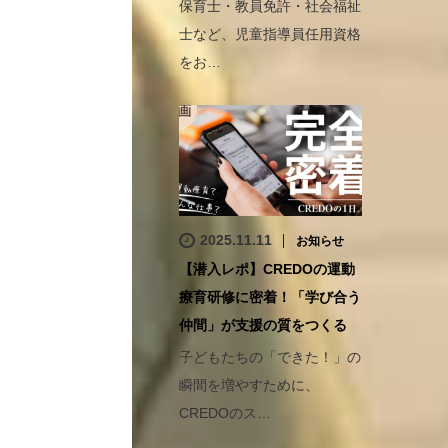
保育士・教員免許・社会福祉
士など、児童指導員任用資格
をお…
2025.11.11
お知らせ
【潜入レポ】CREDOの運動
療育研修に密着！「学び合う
仲間」が支援の質をつくる
子どもたちの「できた！」の
瞬間を増やすために、
CREDOのス…