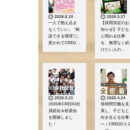
2026.6.10
2026.5.27
一人で抱え込ま
【採用決定のお
なくていい。 “相
知らせ】子ども
談できる環境”に
と関わる仕事
惹かれてCRED…
を、無理なく続
けたい人の…
2026.5.21
2026.4.24
2026年CREDO社
長時間労働を見
員総会＆歓迎会
直し、子どもと
を開催しまし
向き合える仕事
た！
へ｜CREDOス