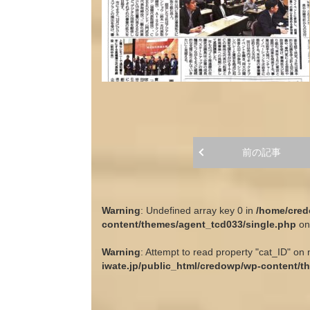
前の記事
Warning
: Undefined array key 0 in
/home/cred
content/themes/agent_tcd033/single.php
on
Warning
: Attempt to read property "cat_ID" on 
iwate.jp/public_html/credowp/wp-content/t