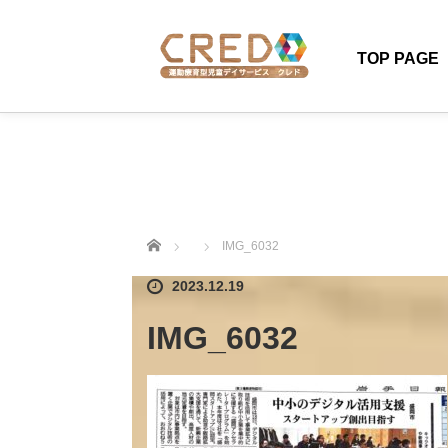
TOP PAGE
ホーム
IMG_6032
2023.12.19
IMG_6032