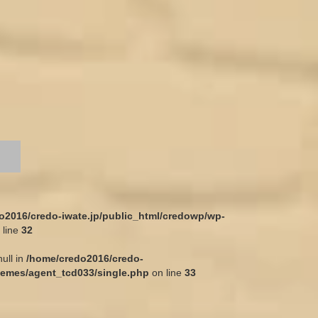
o2016/credo-iwate.jp/public_html/credowp/wp-
 line
32
null in
/home/credo2016/credo-
hemes/agent_tcd033/single.php
on line
33