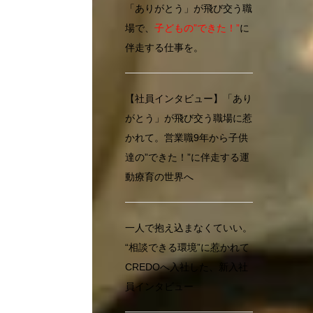
「ありがとう」が飛び交う職
場で、
子どもの”できた！”
に
伴走する仕事を。
【社員インタビュー】「あり
がとう」が飛び交う職場に惹
かれて。営業職9年から子供
達の”できた！”に伴走する運
動療育の世界へ
一人で抱え込まなくていい。
“相談できる環境”に惹かれて
CREDOへ入社した、新入社
員インタビュー