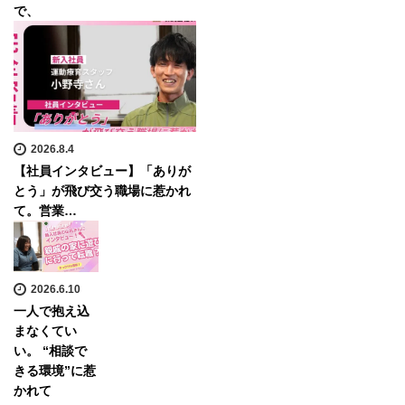
で、
2026.8.4
【社員インタビュー】「ありが
とう」が飛び交う職場に惹かれ
て。営業…
2026.6.10
一人で抱え込
まなくてい
い。 “相談で
きる環境”に惹
かれて