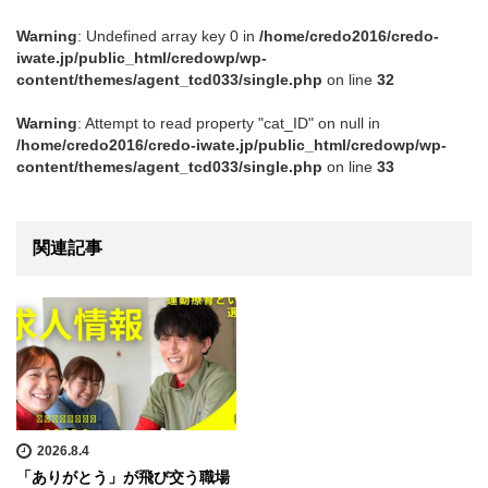
Warning
: Undefined array key 0 in
/home/credo2016/credo-
iwate.jp/public_html/credowp/wp-
content/themes/agent_tcd033/single.php
on line
32
Warning
: Attempt to read property "cat_ID" on null in
/home/credo2016/credo-iwate.jp/public_html/credowp/wp-
content/themes/agent_tcd033/single.php
on line
33
関連記事
2026.8.4
「ありがとう」が飛び交う職場