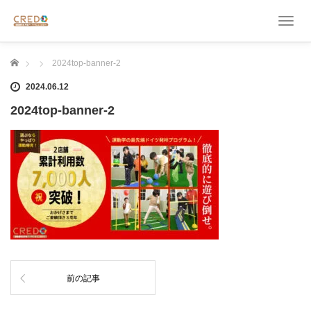
T
o
g
ホーム
2024top-banner-2
g
l
2024.06.12
e
n
2024top-banner-2
a
v
i
g
a
t
i
o
n
前の記事