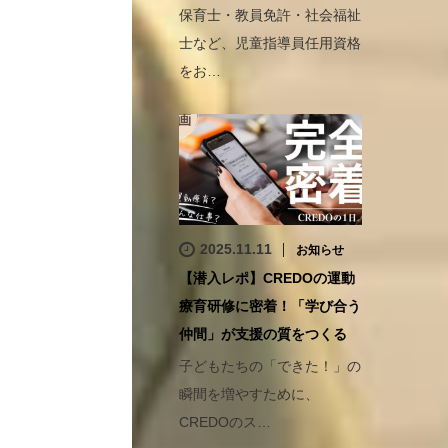
保育士・教員免許・社会福祉
士など、児童指導員任用資格
をお…
2025.11.11
お知らせ
【潜入レポ】CREDOの運動
療育研修に密着！「学び合う
仲間」が支援の質をつくる
子どもたちの「できた！」の
瞬間を増やすために、
CREDOのス…