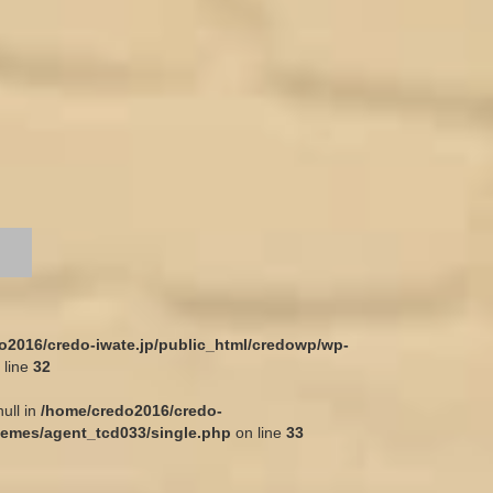
o2016/credo-iwate.jp/public_html/credowp/wp-
 line
32
null in
/home/credo2016/credo-
hemes/agent_tcd033/single.php
on line
33