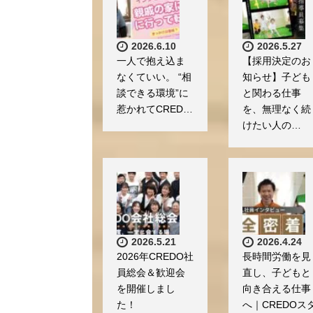
2026.6.10
2026.5.27
一人で抱え込ま
【採用決定のお
なくていい。 “相
知らせ】子ども
談できる環境”に
と関わる仕事
惹かれてCRED…
を、無理なく続
けたい人の…
2026.5.21
2026.4.24
2026年CREDO社
長時間労働を見
員総会＆歓迎会
直し、子どもと
を開催しまし
向き合える仕事
た！
へ｜CREDOス