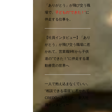
「ありがとう」が飛び交う職
場で、
子どもの”できた！”
に
伴走する仕事を。
【社員インタビュー】「あり
がとう」が飛び交う職場に惹
かれて。営業職9年から子供
達の”できた！”に伴走する運
動療育の世界へ
一人で抱え込まなくていい。
“相談できる環境”に惹かれて
CREDOへ入社した、新入社
員インタビュー