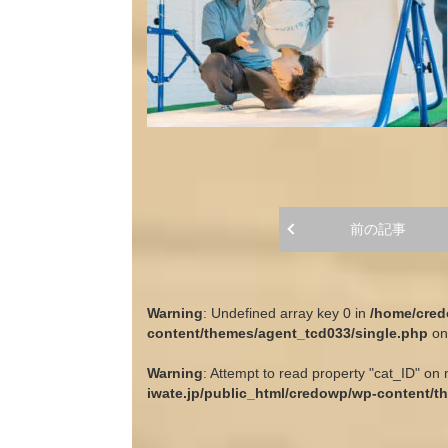
前の記事
Warning
: Undefined array key 0 in
/home/cred
content/themes/agent_tcd033/single.php
on
Warning
: Attempt to read property "cat_ID" on 
iwate.jp/public_html/credowp/wp-content/t