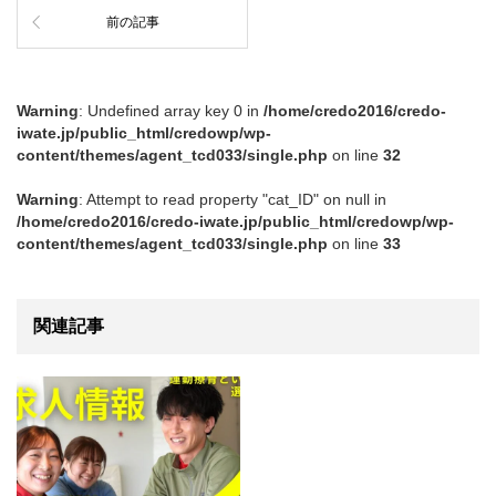
前の記事
Warning
: Undefined array key 0 in
/home/credo2016/credo-
iwate.jp/public_html/credowp/wp-
content/themes/agent_tcd033/single.php
on line
32
Warning
: Attempt to read property "cat_ID" on null in
/home/credo2016/credo-iwate.jp/public_html/credowp/wp-
content/themes/agent_tcd033/single.php
on line
33
関連記事