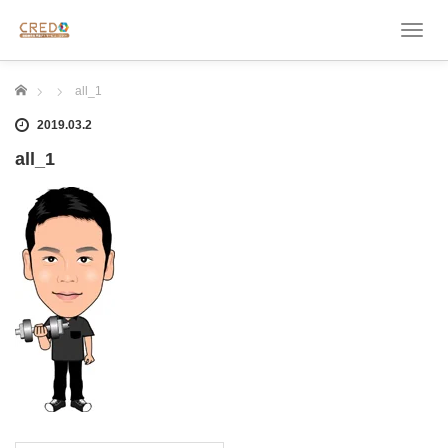
T
o
g
ホーム
all_1
g
l
2019.03.2
e
n
all_1
a
v
i
g
a
t
i
o
n