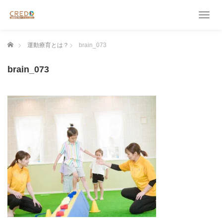
T
o
g
ホーム
運動療育とは？
brain_073
g
l
e
brain_073
n
a
v
i
g
a
t
i
o
n