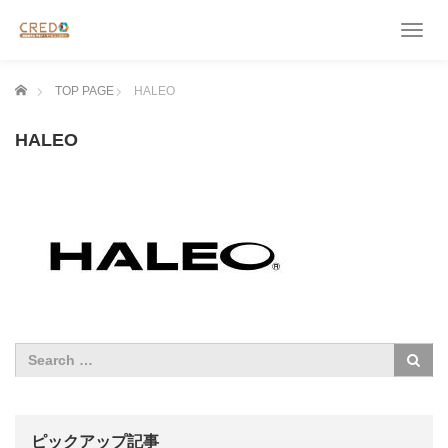
T
o
g
ホーム
TOP PAGE
HALEO
g
l
e
HALEO
n
a
v
i
g
a
t
i
o
n
ピックアップ記事