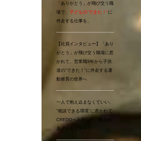
「ありがとう」が飛び交う職
場で、
子どもの”できた！”
に
伴走する仕事を。
【社員インタビュー】「あり
がとう」が飛び交う職場に惹
かれて。営業職9年から子供
達の”できた！”に伴走する運
動療育の世界へ
一人で抱え込まなくていい。
“相談できる環境”に惹かれて
CREDOへ入社した、新入社
員インタビュー