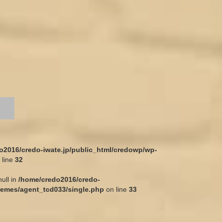
o2016/credo-iwate.jp/public_html/credowp/wp-
 line
32
null in
/home/credo2016/credo-
hemes/agent_tcd033/single.php
on line
33