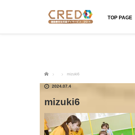
TOP PAGE
ホーム
mizuki6
2024.07.4
mizuki6