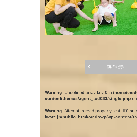
前の記事
Warning
: Undefined array key 0 in
/home/cred
content/themes/agent_tcd033/single.php
on
Warning
: Attempt to read property "cat_ID" on 
iwate.jp/public_html/credowp/wp-content/t