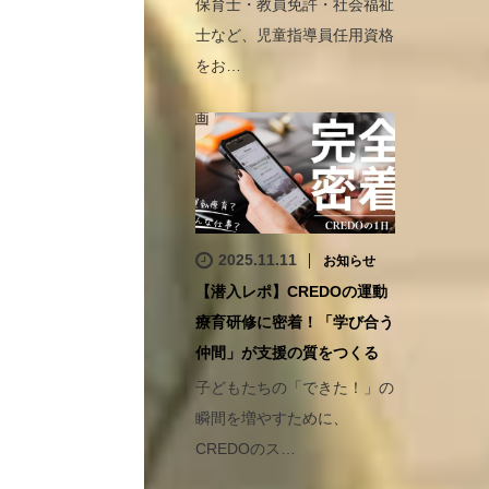
保育士・教員免許・社会福祉
士など、児童指導員任用資格
をお…
2025.11.11
お知らせ
【潜入レポ】CREDOの運動
療育研修に密着！「学び合う
仲間」が支援の質をつくる
子どもたちの「できた！」の
瞬間を増やすために、
CREDOのス…