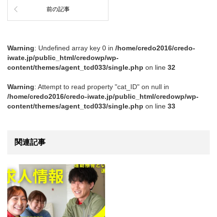
前の記事
Warning
: Undefined array key 0 in
/home/credo2016/credo-
iwate.jp/public_html/credowp/wp-
content/themes/agent_tcd033/single.php
on line
32
Warning
: Attempt to read property "cat_ID" on null in
/home/credo2016/credo-iwate.jp/public_html/credowp/wp-
content/themes/agent_tcd033/single.php
on line
33
関連記事