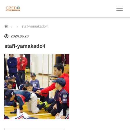
T
o
g
ホーム
staff-yamakado4
g
l
2024.06.20
e
n
staff-yamakado4
a
v
i
g
a
t
i
o
n