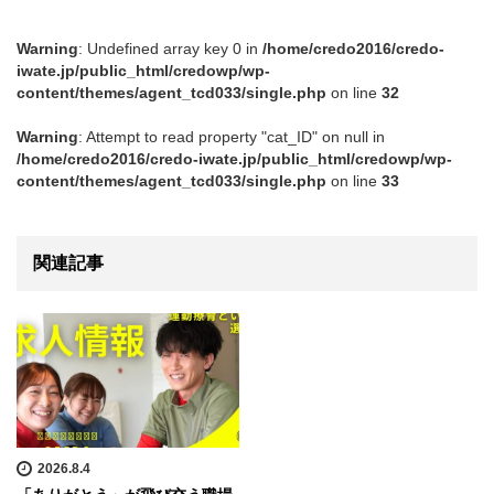
Warning
: Undefined array key 0 in
/home/credo2016/credo-
iwate.jp/public_html/credowp/wp-
content/themes/agent_tcd033/single.php
on line
32
Warning
: Attempt to read property "cat_ID" on null in
/home/credo2016/credo-iwate.jp/public_html/credowp/wp-
content/themes/agent_tcd033/single.php
on line
33
関連記事
2026.8.4