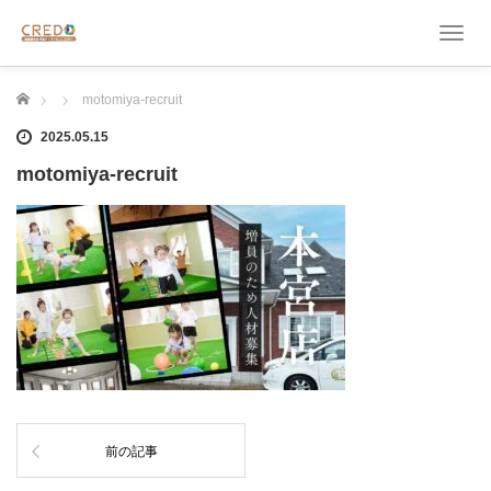
T
o
g
ホーム
motomiya-recruit
g
l
2025.05.15
e
n
motomiya-recruit
a
v
i
g
a
t
i
o
n
前の記事