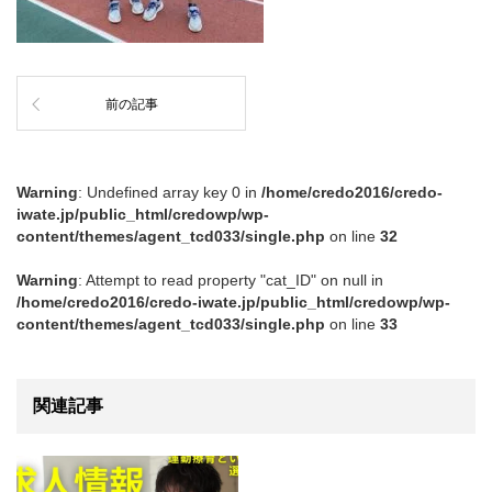
前の記事
Warning
: Undefined array key 0 in
/home/credo2016/credo-
iwate.jp/public_html/credowp/wp-
content/themes/agent_tcd033/single.php
on line
32
Warning
: Attempt to read property "cat_ID" on null in
/home/credo2016/credo-iwate.jp/public_html/credowp/wp-
content/themes/agent_tcd033/single.php
on line
33
関連記事