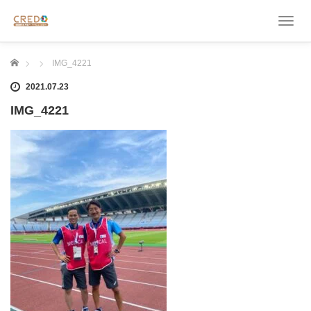
T
o
g
ホーム
IMG_4221
g
l
2021.07.23
e
n
IMG_4221
a
v
i
g
a
t
i
o
n