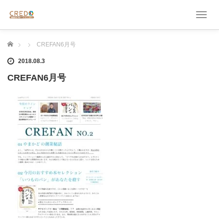
T
o
g
ホーム
CREFAN6月号
g
l
2018.08.3
e
n
CREFAN6月号
a
v
i
g
a
t
i
o
n