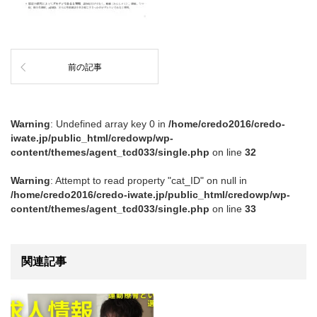
前の記事
Warning
: Undefined array key 0 in
/home/credo2016/credo-
iwate.jp/public_html/credowp/wp-
content/themes/agent_tcd033/single.php
on line
32
Warning
: Attempt to read property "cat_ID" on null in
/home/credo2016/credo-iwate.jp/public_html/credowp/wp-
content/themes/agent_tcd033/single.php
on line
33
関連記事