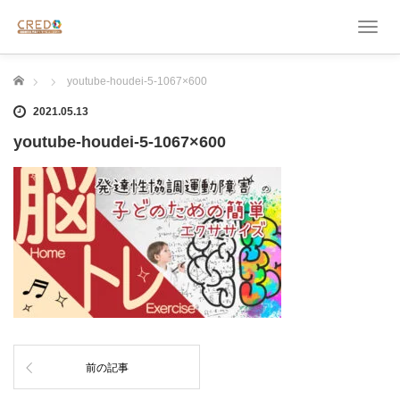
T
o
g
ホーム
youtube-houdei-5-1067×600
g
l
2021.05.13
e
n
youtube-houdei-5-1067×600
a
v
i
g
a
t
i
o
n
前の記事