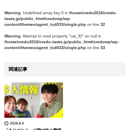
Warning
: Undefined array key 0 in
/home/credo2016/credo-
iwate.jp/public_html/credowp/wp-
content/themes/agent_tcd033/single.php
on line
32
Warning
: Attempt to read property "cat_ID" on null in
/home/credo2016/credo-iwate.jp/public_html/credowp/wp-
content/themes/agent_tcd033/single.php
on line
33
関連記事
2026.8.4